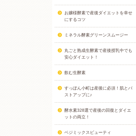
お嬢様酵素で産後ダイエットを幸せ
にするコツ
ミネラル酵素グリーンスムージー
丸ごと熟成生酵素で産後授乳中でも
安心ダイエット！
飲む生酵素
すっぽん小町は産後に必須！肌とバ
ストアップに♪
酵水素328選で産後の回復とダイエ
ットの両立！
ベジミックスビューティ