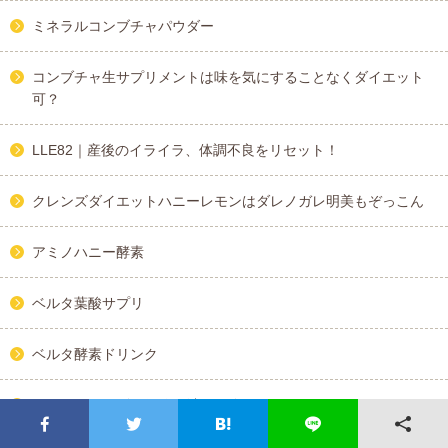
ミネラルコンブチャパウダー
コンブチャ生サプリメントは味を気にすることなくダイエット
可？
LLE82｜産後のイライラ、体調不良をリセット！
クレンズダイエットハニーレモンはダレノガレ明美もぞっこん
アミノハニー酵素
ベルタ葉酸サプリ
ベルタ酵素ドリンク
カイテキオリゴで便秘解消｜下腹ポッコリにさよなら