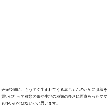
コンビ肌着
ボディースーツ
素材別の赤ちゃんの肌着の用途
天竺
フライス
ガーゼ
パイル
スムース
赤ちゃんの肌着の着せ方
妊娠後期に、もうすぐ生まれてくる赤ちゃんのために肌着を
月齢ごとの肌着のサイズ選び
買いに行って種類の形や生地の種類の多さに面食らったママ
暑い時期の肌着選び
も多いのではないかと思います。