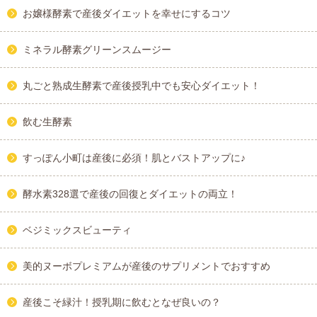
お嬢様酵素で産後ダイエットを幸せにするコツ
ミネラル酵素グリーンスムージー
丸ごと熟成生酵素で産後授乳中でも安心ダイエット！
飲む生酵素
すっぽん小町は産後に必須！肌とバストアップに♪
酵水素328選で産後の回復とダイエットの両立！
ベジミックスビューティ
美的ヌーボプレミアムが産後のサプリメントでおすすめ
産後こそ緑汁！授乳期に飲むとなぜ良いの？