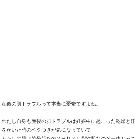
生理１週間前
母乳育児中のホルモンの影響
産後の育児中のママの肌トラブル
産後の肌トラブルって本当に憂鬱ですよね。
わたし自身も産後の肌トラブルは妊娠中に起こった乾燥と汗
をかいた時のベタつきが気になっていて
わたしの肌は乾燥肌なの？それとも脂性肌なの？一体どっち