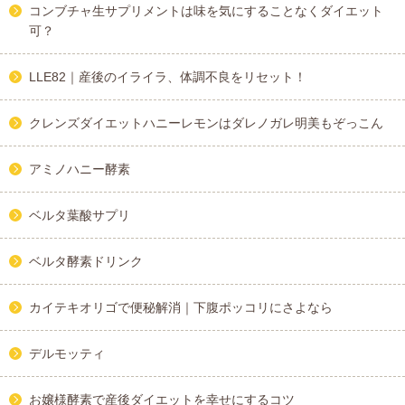
コンブチャ生サプリメントは味を気にすることなくダイエット
可？
LLE82｜産後のイライラ、体調不良をリセット！
クレンズダイエットハニーレモンはダレノガレ明美もぞっこん
アミノハニー酵素
ベルタ葉酸サプリ
ベルタ酵素ドリンク
カイテキオリゴで便秘解消｜下腹ポッコリにさよなら
デルモッティ
お嬢様酵素で産後ダイエットを幸せにするコツ