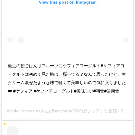
View this post on Instagram
最近の朝ごはんはフルーツにケフィアヨーグルト❣️ケフィアヨ
ーグルトは初めて見た時は、腐ってる？なんて思ったけど、生
クリーム混ぜたような味で軽くて美味しいので気に入りました
❤️ #ケフィア #ケフィアヨーグルト#美味しい#朝食#健康食
Atsuko Yokoyama
さん(@astybaby2000)がシェアした投稿 -
2018年11月月8日午後9時14分PST