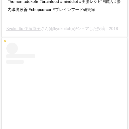
#homemadekefir #brainfood #minddiet #美腸レシピ #腸活 #腸
内環境改善 #shopcorcor #ブレインフード研究家
Kyoko Ito 伊藤協子
さん(@kyokoitoh)がシェアした投稿 -
2018年11月月20日午後3時13分PST