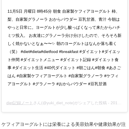
11月5日 月曜日 8時45分 朝食 自家製ケフィアヨーグルト 柿、
梨、自家製グラノーラ おからパウダー 豆乳甘酒、青汁 今朝は
やっと日常に。ヨーグルトが少し酸っぱくなって来たからハチ
ミツ投入。 お友達にグラノーラ分け分けしたので、そろそろ新
しく焼かないとなぁ〜〜✨ 朝のヨーグルトはなんか落ち着く
（笑） #diet#dieta#dietfood #breakfast #ダイエット#ダイエッ
ト仲間 #ダイエットメニュー #ダイエット記録 #ダイエット食
事 #ダイエット生活 #40代ダイエット #朝ごはん#朝食 #あさご
はん #自家製ケフィアヨーグルト #自家製グラノーラ #ケフィ
アヨーグルト #グラノーラ #おからパウダー #豆乳甘酒
diet記録ノート
さん(@yuki_diet_note)がシェアした投稿 -
2018年11月月5日午前2時03分PST
ケフィアヨーグルトには栄養による美容効果や健康効果が注