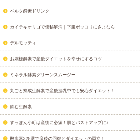
ベルタ酵素ドリンク
カイテキオリゴで便秘解消｜下腹ポッコリにさよなら
デルモッティ
お嬢様酵素で産後ダイエットを幸せにするコツ
ミネラル酵素グリーンスムージー
丸ごと熟成生酵素で産後授乳中でも安心ダイエット！
飲む生酵素
すっぽん小町は産後に必須！肌とバストアップに♪
酵水素328選で産後の回復とダイエットの両立！