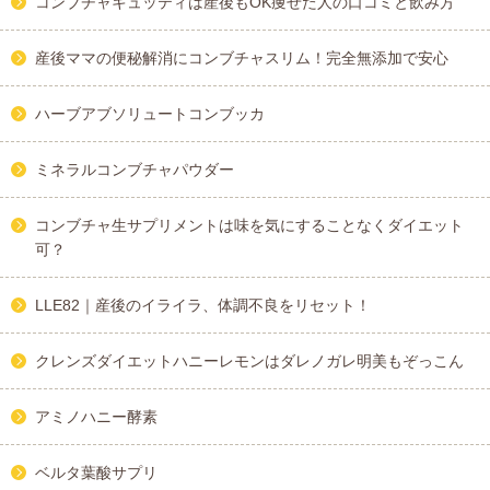
コンブチャキュッティは産後もOK痩せた人の口コミと飲み方
産後ママの便秘解消にコンブチャスリム！完全無添加で安心
ハーブアブソリュートコンブッカ
ミネラルコンブチャパウダー
コンブチャ生サプリメントは味を気にすることなくダイエット
可？
LLE82｜産後のイライラ、体調不良をリセット！
クレンズダイエットハニーレモンはダレノガレ明美もぞっこん
アミノハニー酵素
ベルタ葉酸サプリ