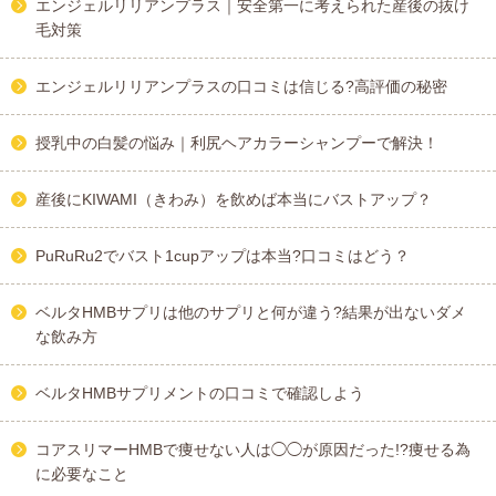
エンジェルリリアンプラス｜安全第一に考えられた産後の抜け
毛対策
エンジェルリリアンプラスの口コミは信じる?高評価の秘密
授乳中の白髪の悩み｜利尻ヘアカラーシャンプーで解決！
産後にKIWAMI（きわみ）を飲めば本当にバストアップ？
PuRuRu2でバスト1cupアップは本当?口コミはどう？
ベルタHMBサプリは他のサプリと何が違う?結果が出ないダメ
な飲み方
ベルタHMBサプリメントの口コミで確認しよう
コアスリマーHMBで痩せない人は◯◯が原因だった!?痩せる為
に必要なこと