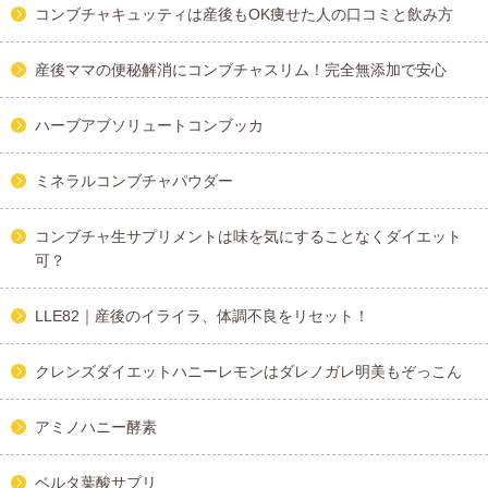
コンブチャキュッティは産後もOK痩せた人の口コミと飲み方
産後ママの便秘解消にコンブチャスリム！完全無添加で安心
ハーブアブソリュートコンブッカ
ミネラルコンブチャパウダー
コンブチャ生サプリメントは味を気にすることなくダイエット
可？
LLE82｜産後のイライラ、体調不良をリセット！
クレンズダイエットハニーレモンはダレノガレ明美もぞっこん
アミノハニー酵素
ベルタ葉酸サプリ