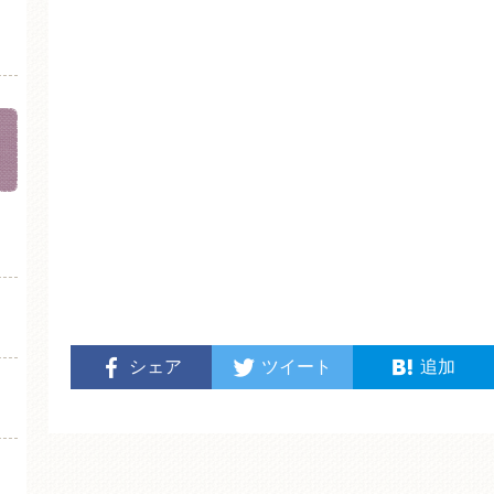
シェア
ツイート
追加