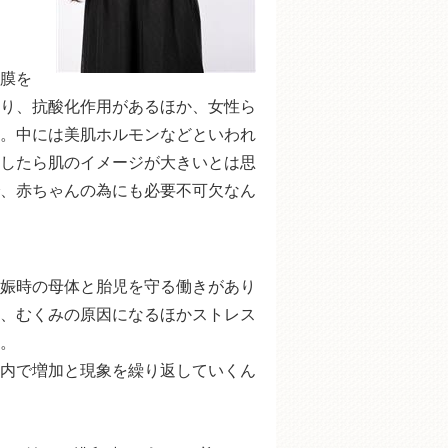
膜を
り、抗酸化作用があるほか、女性ら
。中には美肌ホルモンなどといわれ
したら肌のイメージが大きいとは思
、赤ちゃんの為にも必要不可欠なん
娠時の母体と胎児を守る働きがあり
、むくみの原因になるほかストレス
。
内で増加と現象を繰り返していくん