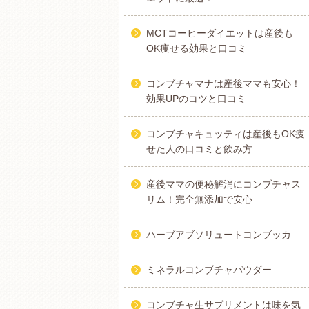
MCTコーヒーダイエットは産後も
OK痩せる効果と口コミ
コンブチャマナは産後ママも安心！
効果UPのコツと口コミ
コンブチャキュッティは産後もOK痩
せた人の口コミと飲み方
産後ママの便秘解消にコンブチャス
リム！完全無添加で安心
ハーブアブソリュートコンブッカ
ミネラルコンブチャパウダー
コンブチャ生サプリメントは味を気