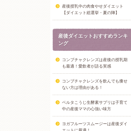
産後授乳中の肉食やせダイエット
【ダイエット総選挙・夏の陣】
産後ダイエットおすすめランキ
ング
コンブチャクレンズは産後の授乳期
も最適！愛飲者が語る実感
コンブチャクレンズを飲んでも痩せ
ない方は理由がある！
ベルタこうじ生酵素サプリは子育て
中の産後ママの心強い味方
ヨガフルーツスムージーは産後ダイ
エットに最適！