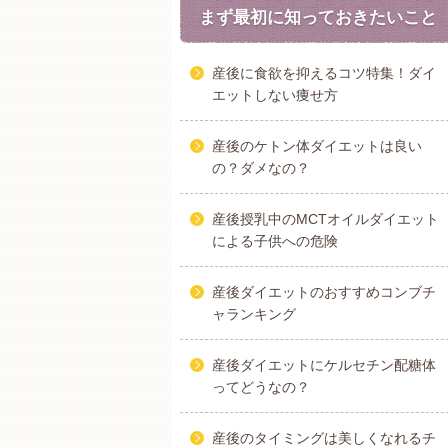
まず最初に知っておきたいこと
産後に食欲を抑えるコツ特集！ダイ
エットしない痩せ方
産後のケトン体ダイエットは良い
の？ダメなの？
産後授乳中のMCTオイルダイエット
による子供への危険
産後ダイエットのおすすめコンブチ
ャランキング
産後ダイエットにケルセチン配糖体
ってどうなの？
産後のタイミングは美しくなれるチ