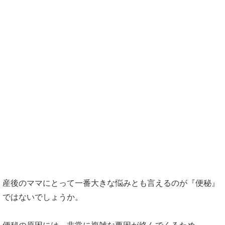
産後のママの便秘の原因
産後の便秘は便秘薬では解消できない
の？
コンブチャクレンズの便秘に効く飲み方
産後の便秘解消のためのコンブチャクレ
ンズのススメ
産後のママにとって一番大きな悩みとも言えるのが『便秘』
ではないでしょうか。