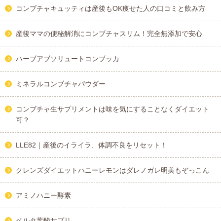
コンブチャキュッティは産後もOK痩せた人の口コミと飲み方
産後ママの便秘解消にコンブチャスリム！完全無添加で安心
ハーブアブソリュートコンブッカ
ミネラルコンブチャパウダー
コンブチャ生サプリメントは味を気にすることなくダイエット
可？
LLE82｜産後のイライラ、体調不良をリセット！
クレンズダイエットハニーレモンはダレノガレ明美もぞっこん
アミノハニー酵素
ベルタ葉酸サプリ