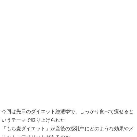
もち麦の産後ダイエットへのメリット
は？
もち麦のデメリット→食べ過ぎは母乳に
悪い！？
もち麦の食べ方とダイエットのコツは？
もち麦キムチ豆腐
母乳の為のもち麦を食べすぎないコツ
体内デトックスダイエットで母乳の質の
向上
デトックス成分のダイエットのメリッ
今回は先日のダイエット総選挙で、しっかり食べて痩せると
ト
いうテーマで取り上げられた
デトックス成分満載のサプリが1日約
「もち麦ダイエット」が産後の授乳中にどのような効果やメ
100円