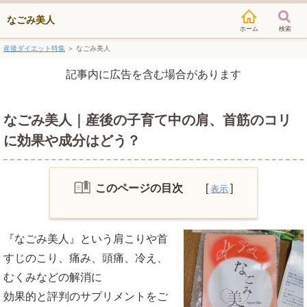
なごみ美人
検索
産後ダイエット特集
＞
なごみ美人
記事内に広告を含む場合があります
なごみ美人｜産後の子育て中の肩、首筋のコリ
に効果や成分はどう？
このページの目次
なごみ美人はどんなサプリ？
『なごみ美人』という肩こりや首
なごみ美人の効果
すじのこり、痛み、頭痛、冷え、
なごみ美人の口コミ
むくみなどの解消に
効果的と評判のサプリメントをご
なごみ美人の最安値販売店は？