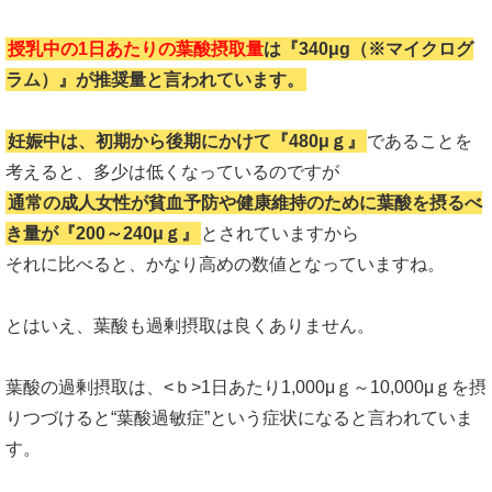
授乳中の1日あたりの葉酸摂取量
は『340μg（※マイクログ
ラム）』が推奨量と言われています。
妊娠中は、初期から後期にかけて『480μｇ』
であることを
考えると、多少は低くなっているのですが
通常の成人女性が貧血予防や健康維持のために葉酸を摂るべ
き量が『200～240μｇ』
とされていますから
それに比べると、かなり高めの数値となっていますね。
とはいえ、葉酸も過剰摂取は良くありません。
葉酸の過剰摂取は、<ｂ>1日あたり1,000μｇ～10,000μｇを摂
りつづけると“葉酸過敏症”という症状になると
言われていま
す。